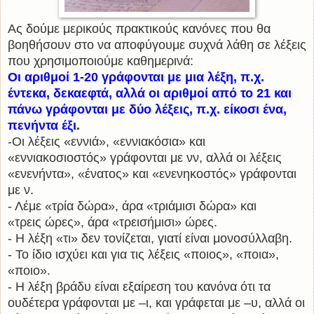
Ας δούμε μερικούς πρακτικούς κανόνες που θα
βοηθήσουν στο να αποφύγουμε συχνά λάθη σε λέξεις
που χρησιμοποιούμε καθημερινά:
Οι αριθμοί 1-20 γράφονται με μια λέξη, π.χ.
έντεκα, δεκαεφτά, αλλά οι αριθμοί από το 21 και
πάνω γράφονται με δύο λέξεις, π.χ. είκοσι ένα,
πενήντα έξι
.
-Οι λέξεις «εννιά», «εννιακόσια» και
«εννιακοσιοστός» γράφονται με νν, αλλά οι λέξεις
«ενενήντα», «ένατος» και «ενενηκοστός» γράφονται
με ν.
- Λέμε «τρία δώρα», άρα «τριάμισι δώρα» και
«τρεις ώρες», άρα «τρεισήμισι» ώρες.
- Η λέξη «τι» δεν τονίζεται, γιατί είναι μονοσύλλαβη.
- Το ίδιο ισχύει και για τις λέξεις «ποιος», «ποια»,
«ποιο».
- Η λέξη βράδυ είναι εξαίρεση του κανόνα ότι τα
ουδέτερα γράφονται με –ι, και γράφεται με –υ, αλλά οι