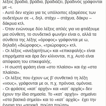
λέξεις βραδιά, βράδια, βραδιάζει, βραδινός γράφονται
με –ι.
- Αυτό δεν ισχύει για τις υπόλοιπες εξαιρέσεις των
ουδετέρων σε –ι, δηλ. στάχυ – στάχυα, δάκρυ –
δάκρυα κτλ.
- Όταν ενώνουμε δύο λέξεις απλές για να φτιάξουμε
μια σύνθετη, το συνδετικό φωνήεν είναι ο, αλλά τα
σύνθετα της λέξης «όροφος» γράφονται με ω,
δηλαδή «διώροφος», «τριώροφος» κτλ.
- Οι λέξεις «ανεξαρτήτως» και «επικεφαλής» είναι
επιρρήματα και άρα δεν κλίνονται, π.χ. Αυτό είναι
απόφαση του επικεφαλής.
- Η σωστή φράση είναι «στο πλαίσιο» και όχι «στα
πλαίσια».
- Οι λέξεις που έχουν ως β’ συνθετικό τη λέξη
«νους», γράφονται με οι, π.χ. πρόνοια, ομόνοια.
- Οι φράσεις «κατ΄ αρχήν» και «κατ΄ αρχάς» δεν
έχουν την ίδια σημασία. Το «κατ΄ αρχήν» σημαίνει
«στα βασικά σημεία» και το «κατ΄ αρχάς» έχει την
έννοια του «αρχικά, πρώτα πρώτα».