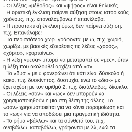
- Οι λέξεις «μέθοδος» και «ψήφος» είναι θηλυκές.
- Η οριστική έγκλιση παίρνει αύξηση στους ιστορικούς
χρόνους, π.χ. επαναλαμβάνω
ή
επανέλαβα.
- Η προστακτική έγκλιση όμως δεν παίρνει αύξηση,
π.χ. Επανάλαβε!
- Τα περισσότερα χωρ- γράφονται με ω, π.χ. χωριό,
χωρίζω, με βασικές εξαιρέσεις τις λέξεις «χορός»,
«χόρτο», «χορταίνω».
- Η λέξη «μέσα» μπορεί να μετατραπεί σε «μες», όταν
η λέξη που ακολουθεί αρχίζει από «σ».
- Το «δυσ-» με υ φανερώνει ότι κάτι είναι δύσκολο ή
κακό, π.χ. δυσκίνητος, δυστυχία, ενώ το «δισ-» με ι
έχει σχέση με τον αριθμό 2, π.χ. δισύλλαβος, δίκυκλο.
- Οι λέξεις «σαν» και «ως» δεν μπορούν να
χρησιμοποιηθούν η μια στη θέση της άλλης. Το
«σαν» χρησιμοποιείται για να κάνει παρομοίωση και
το «ως» για να αποδώσει μια πραγματική ιδιότητα.
- Το ρήμα «βάλλω» και τα σύνθετά του, π.χ.
αναβάλλω, καταβάλλω, γράφονται με λλ, ενώ τα